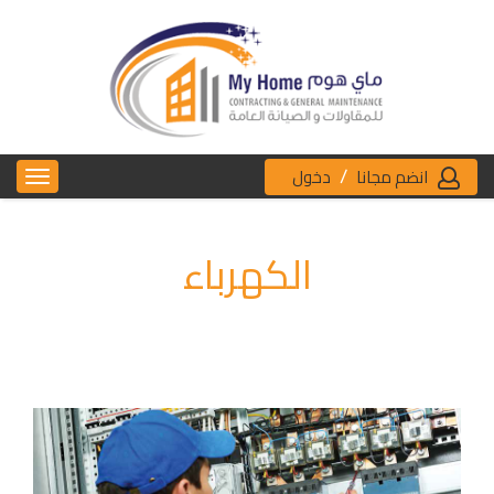
/
انضم مجانا
دخول
الكهرباء